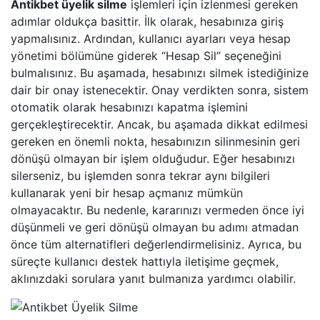
Antikbet üyelik silme
işlemleri için izlenmesi gereken
adımlar oldukça basittir. İlk olarak, hesabınıza giriş
yapmalısınız. Ardından, kullanıcı ayarları veya hesap
yönetimi bölümüne giderek “Hesap Sil” seçeneğini
bulmalısınız. Bu aşamada, hesabınızı silmek istediğinize
dair bir onay istenecektir. Onay verdikten sonra, sistem
otomatik olarak hesabınızı kapatma işlemini
gerçekleştirecektir. Ancak, bu aşamada dikkat edilmesi
gereken en önemli nokta, hesabınızın silinmesinin geri
dönüşü olmayan bir işlem olduğudur. Eğer hesabınızı
silerseniz, bu işlemden sonra tekrar aynı bilgileri
kullanarak yeni bir hesap açmanız mümkün
olmayacaktır. Bu nedenle, kararınızı vermeden önce iyi
düşünmeli ve geri dönüşü olmayan bu adımı atmadan
önce tüm alternatifleri değerlendirmelisiniz. Ayrıca, bu
süreçte kullanıcı destek hattıyla iletişime geçmek,
aklınızdaki sorulara yanıt bulmanıza yardımcı olabilir.