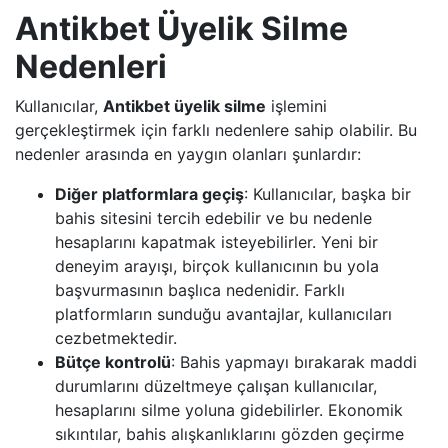
Antikbet Üyelik Silme
Nedenleri
Kullanıcılar,
Antikbet üyelik silme
işlemini
gerçekleştirmek için farklı nedenlere sahip olabilir. Bu
nedenler arasında en yaygın olanları şunlardır:
Diğer platformlara geçiş
: Kullanıcılar, başka bir
bahis sitesini tercih edebilir ve bu nedenle
hesaplarını kapatmak isteyebilirler. Yeni bir
deneyim arayışı, birçok kullanıcının bu yola
başvurmasının başlıca nedenidir. Farklı
platformların sunduğu avantajlar, kullanıcıları
cezbetmektedir.
Bütçe kontrolü
: Bahis yapmayı bırakarak maddi
durumlarını düzeltmeye çalışan kullanıcılar,
hesaplarını silme yoluna gidebilirler. Ekonomik
sıkıntılar, bahis alışkanlıklarını gözden geçirme