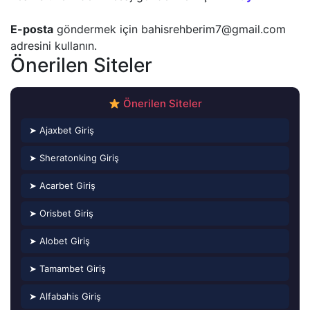
E-posta
göndermek için
bahisrehberim7@gmail.com
adresini kullanın.
Önerilen Siteler
Önerilen Siteler
➤ Ajaxbet Giriş
➤ Sheratonking Giriş
➤ Acarbet Giriş
➤ Orisbet Giriş
➤ Alobet Giriş
➤ Tamambet Giriş
➤ Alfabahis Giriş