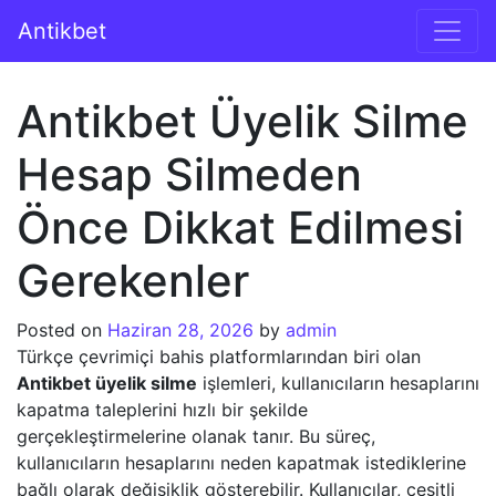
İçeriğe geç
Antikbet
Ana gezinti
Antikbet Üyelik Silme
Hesap Silmeden
Önce Dikkat Edilmesi
Gerekenler
Posted on
Haziran 28, 2026
by
admin
Türkçe çevrimiçi bahis platformlarından biri olan
Antikbet üyelik silme
işlemleri, kullanıcıların hesaplarını
kapatma taleplerini hızlı bir şekilde
gerçekleştirmelerine olanak tanır. Bu süreç,
kullanıcıların hesaplarını neden kapatmak istediklerine
bağlı olarak değişiklik gösterebilir. Kullanıcılar, çeşitli