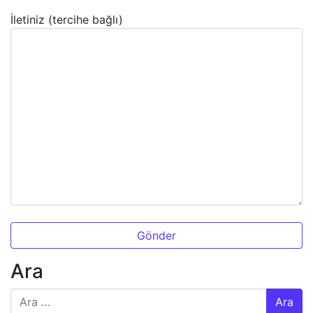
İletiniz (tercihe bağlı)
Ara
Arama: