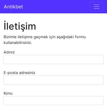
İçeriğe geç
Antikbet
Ana gezinti
İletişim
Bizimle iletişime geçmek için aşağıdaki formu
kullanabilirsiniz.
Adınız
E-posta adresiniz
Konu