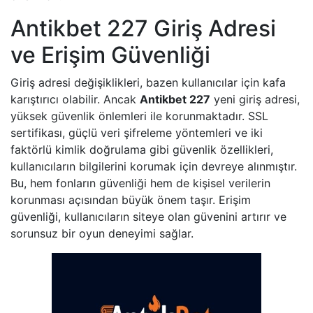
Antikbet 227 Giriş Adresi
ve Erişim Güvenliği
Giriş adresi değişiklikleri, bazen kullanıcılar için kafa
karıştırıcı olabilir. Ancak
Antikbet 227
yeni giriş adresi,
yüksek güvenlik önlemleri ile korunmaktadır. SSL
sertifikası, güçlü veri şifreleme yöntemleri ve iki
faktörlü kimlik doğrulama gibi güvenlik özellikleri,
kullanıcıların bilgilerini korumak için devreye alınmıştır.
Bu, hem fonların güvenliği hem de kişisel verilerin
korunması açısından büyük önem taşır. Erişim
güvenliği, kullanıcıların siteye olan güvenini artırır ve
sorunsuz bir oyun deneyimi sağlar.