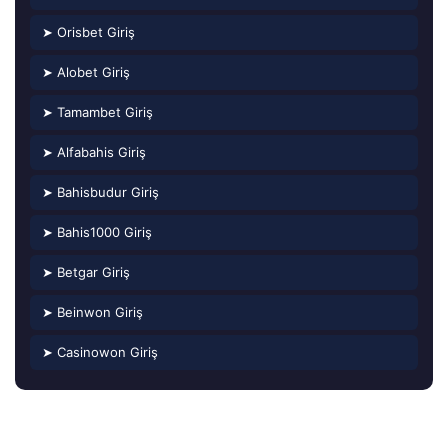
➤ Orisbet Giriş
➤ Alobet Giriş
➤ Tamambet Giriş
➤ Alfabahis Giriş
➤ Bahisbudur Giriş
➤ Bahis1000 Giriş
➤ Betgar Giriş
➤ Beinwon Giriş
➤ Casinowon Giriş