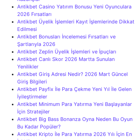
Antikbet Casino Yatırım Bonusu Yeni Oyunculara
2026 Fırsatları
Antikbet Üyelik İşlemleri Kayıt İşlemlerinde Dikkat
Edilmesi
Antikbet Bonusları İncelemesi Fırsatları ve
Şartlarıyla 2026
Antikbet Zeplin Üyelik İşlemleri ve İpuçları
Antikbet Canlı Skor 2026 Martta Sunulan
Yenilikler
Antikbet Giriş Adresi Nedir? 2026 Mart Güncel
Giriş Bilgileri
Antikbet Payfix İle Para Çekme Yeni Yıl İle Gelen
İyileştirmeler
Antikbet Minimum Para Yatırma Yeni Başlayanlar
İçin Stratejiler
Antikbet Big Bass Bonanza Oyna Neden Bu Oyun
Bu Kadar Popüler?
Antikbet Kripto İle Para Yatırma 2026 Yılı İçin En