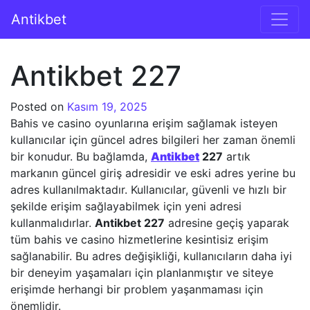
İçeriğe geç
Antikbet
Ana gezinti
Antikbet 227
Posted on
Kasım 19, 2025
Bahis ve casino oyunlarına erişim sağlamak isteyen
kullanıcılar için güncel adres bilgileri her zaman önemli
bir konudur. Bu bağlamda,
Antikbet
227
artık
markanın güncel giriş adresidir ve eski adres yerine bu
adres kullanılmaktadır. Kullanıcılar, güvenli ve hızlı bir
şekilde erişim sağlayabilmek için yeni adresi
kullanmalıdırlar.
Antikbet 227
adresine geçiş yaparak
tüm bahis ve casino hizmetlerine kesintisiz erişim
sağlanabilir. Bu adres değişikliği, kullanıcıların daha iyi
bir deneyim yaşamaları için planlanmıştır ve siteye
erişimde herhangi bir problem yaşanmaması için
önemlidir.