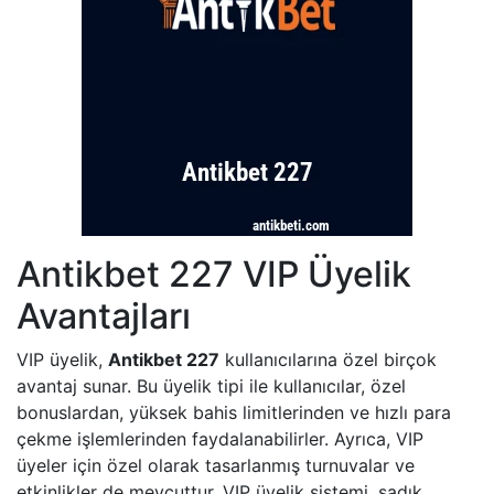
Antikbet 227 VIP Üyelik
Avantajları
VIP üyelik,
Antikbet 227
kullanıcılarına özel birçok
avantaj sunar. Bu üyelik tipi ile kullanıcılar, özel
bonuslardan, yüksek bahis limitlerinden ve hızlı para
çekme işlemlerinden faydalanabilirler. Ayrıca, VIP
üyeler için özel olarak tasarlanmış turnuvalar ve
etkinlikler de mevcuttur. VIP üyelik sistemi, sadık