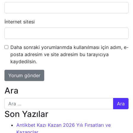
İnternet sitesi
Daha sonraki yorumlarımda kullanılması için adım, e-
posta adresim ve site adresim bu tarayıcıya
kaydedilsin.
Ara
Arama:
Son Yazılar
Antikbet Kazı Kazan 2026 Yılı Fırsatları ve
Kazançlar