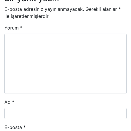
E-posta adresiniz yayınlanmayacak.
Gerekli alanlar
*
ile işaretlenmişlerdir
Yorum
*
Ad
*
E-posta
*