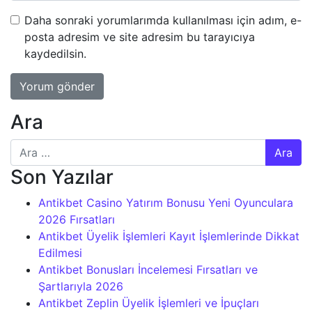
Daha sonraki yorumlarımda kullanılması için adım, e-
posta adresim ve site adresim bu tarayıcıya
kaydedilsin.
Ara
Arama:
Son Yazılar
Antikbet Casino Yatırım Bonusu Yeni Oyunculara
2026 Fırsatları
Antikbet Üyelik İşlemleri Kayıt İşlemlerinde Dikkat
Edilmesi
Antikbet Bonusları İncelemesi Fırsatları ve
Şartlarıyla 2026
Antikbet Zeplin Üyelik İşlemleri ve İpuçları