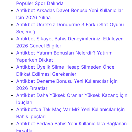
Popüler Spor Dalında
Antikbet Arkadas Davet Bonusu Yeni Kullanıcılar
İçin 2026 Yılına
Antikbet Ücretsiz Döndürme 3 Farklı Slot Oyunu
Seçeneği
Antikbet Şikayet Bahis Deneyimlerinizi Etkileyen
2026 Güncel Bilgiler
Antikbet Yatırım Bonusları Nelerdir? Yatırım
Yaparken Dikkat
Antikbet Üyelik Silme Hesap Silmeden Önce
Dikkat Edilmesi Gerekenler
Antikbet Deneme Bonusu Yeni Kullanıcılar İçin
2026 Fırsatları
Antikbet Daha Yüksek Oranlar Yüksek Kazanç İçin
İpuçları
Antikbet’da Tek Maç Var Mı? Yeni Kullanıcılar İçin
Bahis İpuçları
Antikbet Bedava Bahis Yeni Kullanıcılara Sağlanan
Fırsatlar