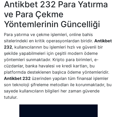
Antikbet 232 Para Yatırma
ve Para Çekme
Yöntemlerinin Güncelliği
Para yatırma ve çekme işlemleri, online bahis
sitelerindeki en kritik operasyonlardan biridir.
Antikbet
232
, kullanıcılarının bu işlemleri hızlı ve güvenli bir
şekilde yapabilmeleri için çeşitli modern ödeme
yöntemleri sunmaktadır. Kripto para birimleri, e-
cüzdanlar, banka havalesi ve kredi kartları, bu
platformda desteklenen başlıca ödeme yöntemleridir.
Antikbet 232
üzerinden yapılan tüm finansal işlemler
son teknoloji şifreleme metodları ile korunmaktadır, bu
sayede kullanıcıların bilgileri her zaman güvende
tutulur.