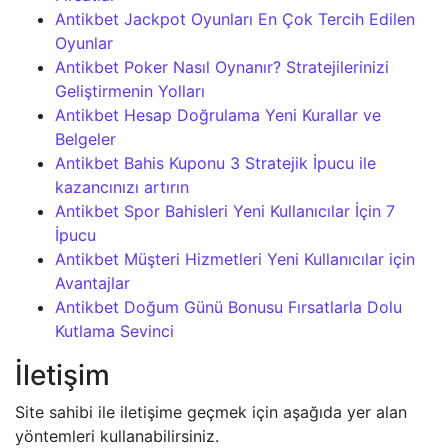
Antikbet Jackpot Oyunları En Çok Tercih Edilen
Oyunlar
Antikbet Poker Nasıl Oynanır? Stratejilerinizi
Geliştirmenin Yolları
Antikbet Hesap Doğrulama Yeni Kurallar ve
Belgeler
Antikbet Bahis Kuponu 3 Stratejik İpucu ile
kazancınızı artırın
Antikbet Spor Bahisleri Yeni Kullanıcılar İçin 7
İpucu
Antikbet Müşteri Hizmetleri Yeni Kullanıcılar için
Avantajlar
Antikbet Doğum Günü Bonusu Fırsatlarla Dolu
Kutlama Sevinci
İletişim
Site sahibi ile iletişime geçmek için aşağıda yer alan
yöntemleri kullanabilirsiniz.