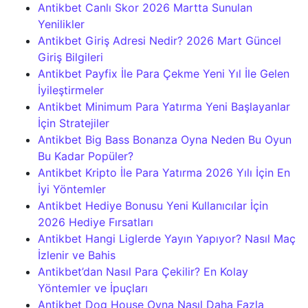
Antikbet Canlı Skor 2026 Martta Sunulan
Yenilikler
Antikbet Giriş Adresi Nedir? 2026 Mart Güncel
Giriş Bilgileri
Antikbet Payfix İle Para Çekme Yeni Yıl İle Gelen
İyileştirmeler
Antikbet Minimum Para Yatırma Yeni Başlayanlar
İçin Stratejiler
Antikbet Big Bass Bonanza Oyna Neden Bu Oyun
Bu Kadar Popüler?
Antikbet Kripto İle Para Yatırma 2026 Yılı İçin En
İyi Yöntemler
Antikbet Hediye Bonusu Yeni Kullanıcılar İçin
2026 Hediye Fırsatları
Antikbet Hangi Liglerde Yayın Yapıyor? Nasıl Maç
İzlenir ve Bahis
Antikbet’dan Nasıl Para Çekilir? En Kolay
Yöntemler ve İpuçları
Antikbet Dog House Oyna Nasıl Daha Fazla