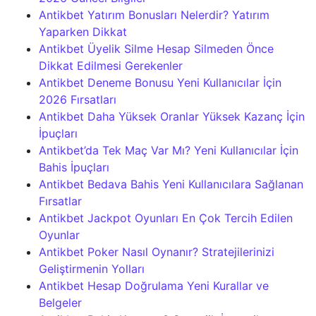
Antikbet Yatırım Bonusları Nelerdir? Yatırım
Yaparken Dikkat
Antikbet Üyelik Silme Hesap Silmeden Önce
Dikkat Edilmesi Gerekenler
Antikbet Deneme Bonusu Yeni Kullanıcılar İçin
2026 Fırsatları
Antikbet Daha Yüksek Oranlar Yüksek Kazanç İçin
İpuçları
Antikbet’da Tek Maç Var Mı? Yeni Kullanıcılar İçin
Bahis İpuçları
Antikbet Bedava Bahis Yeni Kullanıcılara Sağlanan
Fırsatlar
Antikbet Jackpot Oyunları En Çok Tercih Edilen
Oyunlar
Antikbet Poker Nasıl Oynanır? Stratejilerinizi
Geliştirmenin Yolları
Antikbet Hesap Doğrulama Yeni Kurallar ve
Belgeler