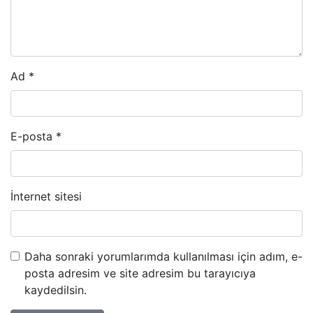
Ad
*
E-posta
*
İnternet sitesi
Daha sonraki yorumlarımda kullanılması için adım, e-
posta adresim ve site adresim bu tarayıcıya
kaydedilsin.