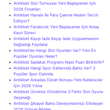
Antikbet Slot Turnuvası Yeni Başlayanlar için
2026 Fırsatları
Antikbet Havale İle Para Çekme Neden Tercih
Ediliyor?
Antikbet Facebook Yeni Başlayanlar İçin Kolay
Kayıt Süreci
Antikbet Kayıp İade Kayıp İade Uygulamasının
Sağladığı Faydalar
Antikbet’da Hangi Slot Oyunları Var? Yılın En
Popüler Oyunları Neler?
Antikbet Sadakat Programı Nasıl Puan Biriktirilir?
Antikbet Hangi Spor Dallarında Bahis Var? 3
Popüler Spor Dalında
Antikbet Arkadas Davet Bonusu Yeni Kullanıcılar
İçin 2026 Yılına
Antikbet Ücretsiz Döndürme 3 Farklı Slot Oyunu
Seçeneği
Antikbet Şikayet Bahis Deneyimlerinizi Etkileyen
2026 Güncel Bilgiler