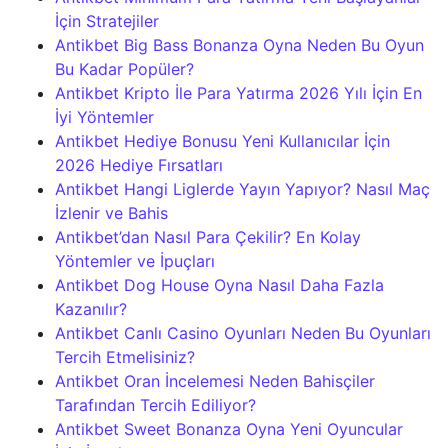
İçin Stratejiler
Antikbet Big Bass Bonanza Oyna Neden Bu Oyun
Bu Kadar Popüler?
Antikbet Kripto İle Para Yatırma 2026 Yılı İçin En
İyi Yöntemler
Antikbet Hediye Bonusu Yeni Kullanıcılar İçin
2026 Hediye Fırsatları
Antikbet Hangi Liglerde Yayın Yapıyor? Nasıl Maç
İzlenir ve Bahis
Antikbet’dan Nasıl Para Çekilir? En Kolay
Yöntemler ve İpuçları
Antikbet Dog House Oyna Nasıl Daha Fazla
Kazanılır?
Antikbet Canlı Casino Oyunları Neden Bu Oyunları
Tercih Etmelisiniz?
Antikbet Oran İncelemesi Neden Bahisçiler
Tarafından Tercih Ediliyor?
Antikbet Sweet Bonanza Oyna Yeni Oyuncular