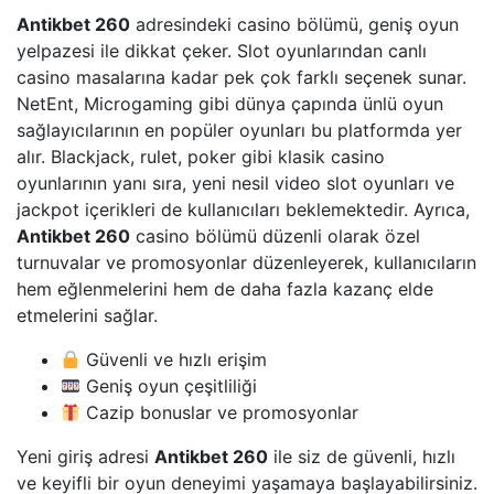
Antikbet 260
adresindeki casino bölümü, geniş oyun
yelpazesi ile dikkat çeker. Slot oyunlarından canlı
casino masalarına kadar pek çok farklı seçenek sunar.
NetEnt, Microgaming gibi dünya çapında ünlü oyun
sağlayıcılarının en popüler oyunları bu platformda yer
alır. Blackjack, rulet, poker gibi klasik casino
oyunlarının yanı sıra, yeni nesil video slot oyunları ve
jackpot içerikleri de kullanıcıları beklemektedir. Ayrıca,
Antikbet 260
casino bölümü düzenli olarak özel
turnuvalar ve promosyonlar düzenleyerek, kullanıcıların
hem eğlenmelerini hem de daha fazla kazanç elde
etmelerini sağlar.
Güvenli ve hızlı erişim
Geniş oyun çeşitliliği
Cazip bonuslar ve promosyonlar
Yeni giriş adresi
Antikbet 260
ile siz de güvenli, hızlı
ve keyifli bir oyun deneyimi yaşamaya başlayabilirsiniz.