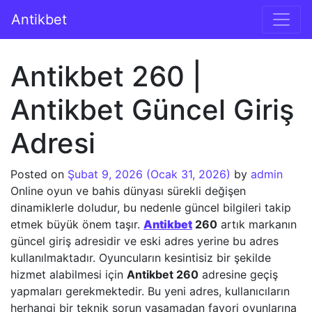
İçeriğe geç
Antikbet
Ana gezinti
Antikbet 260 |
Antikbet Güncel Giriş
Adresi
Posted on
Şubat 9, 2026
(Ocak 31, 2026)
by
admin
Online oyun ve bahis dünyası sürekli değişen
dinamiklerle doludur, bu nedenle güncel bilgileri takip
etmek büyük önem taşır.
Antikbet
260
artık markanın
güncel giriş adresidir ve eski adres yerine bu adres
kullanılmaktadır. Oyuncuların kesintisiz bir şekilde
hizmet alabilmesi için
Antikbet 260
adresine geçiş
yapmaları gerekmektedir. Bu yeni adres, kullanıcıların
herhangi bir teknik sorun yaşamadan favori oyunlarına