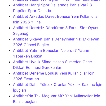
Antikbet Hangi Spor Dallarında Bahis Var? 3
Popüler Spor Dalında
Antikbet Arkadas Davet Bonusu Yeni Kullanıcılar
İçin 2026 Yılına
Antikbet Ücretsiz Döndürme 3 Farklı Slot Oyunu
Seçeneği
Antikbet Şikayet Bahis Deneyimlerinizi Etkileyen
2026 Güncel Bilgiler
Antikbet Yatırım Bonusları Nelerdir? Yatırım
Yaparken Dikkat
Antikbet Üyelik Silme Hesap Silmeden Önce
Dikkat Edilmesi Gerekenler
Antikbet Deneme Bonusu Yeni Kullanıcılar İçin
2026 Fırsatları
Antikbet Daha Yüksek Oranlar Yüksek Kazanç İçin
İpuçları
Antikbet’da Tek Maç Var Mı? Yeni Kullanıcılar İçin
Bahis İpuçları