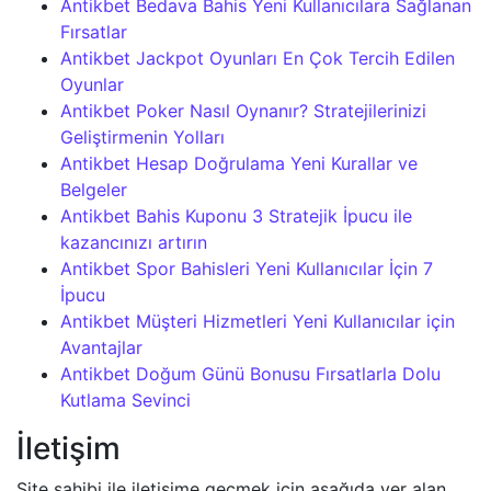
Antikbet Bedava Bahis Yeni Kullanıcılara Sağlanan
Fırsatlar
Antikbet Jackpot Oyunları En Çok Tercih Edilen
Oyunlar
Antikbet Poker Nasıl Oynanır? Stratejilerinizi
Geliştirmenin Yolları
Antikbet Hesap Doğrulama Yeni Kurallar ve
Belgeler
Antikbet Bahis Kuponu 3 Stratejik İpucu ile
kazancınızı artırın
Antikbet Spor Bahisleri Yeni Kullanıcılar İçin 7
İpucu
Antikbet Müşteri Hizmetleri Yeni Kullanıcılar için
Avantajlar
Antikbet Doğum Günü Bonusu Fırsatlarla Dolu
Kutlama Sevinci
İletişim
Site sahibi ile iletişime geçmek için aşağıda yer alan