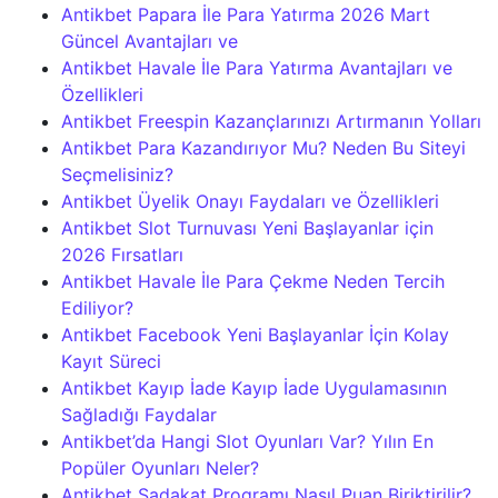
Antikbet Papara İle Para Yatırma 2026 Mart
Güncel Avantajları ve
Antikbet Havale İle Para Yatırma Avantajları ve
Özellikleri
Antikbet Freespin Kazançlarınızı Artırmanın Yolları
Antikbet Para Kazandırıyor Mu? Neden Bu Siteyi
Seçmelisiniz?
Antikbet Üyelik Onayı Faydaları ve Özellikleri
Antikbet Slot Turnuvası Yeni Başlayanlar için
2026 Fırsatları
Antikbet Havale İle Para Çekme Neden Tercih
Ediliyor?
Antikbet Facebook Yeni Başlayanlar İçin Kolay
Kayıt Süreci
Antikbet Kayıp İade Kayıp İade Uygulamasının
Sağladığı Faydalar
Antikbet’da Hangi Slot Oyunları Var? Yılın En
Popüler Oyunları Neler?
Antikbet Sadakat Programı Nasıl Puan Biriktirilir?