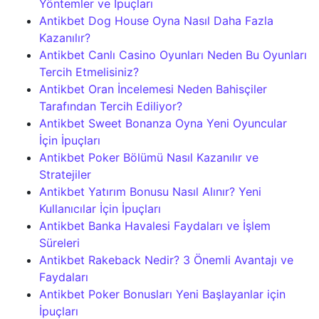
Yöntemler ve İpuçları
Antikbet Dog House Oyna Nasıl Daha Fazla
Kazanılır?
Antikbet Canlı Casino Oyunları Neden Bu Oyunları
Tercih Etmelisiniz?
Antikbet Oran İncelemesi Neden Bahisçiler
Tarafından Tercih Ediliyor?
Antikbet Sweet Bonanza Oyna Yeni Oyuncular
İçin İpuçları
Antikbet Poker Bölümü Nasıl Kazanılır ve
Stratejiler
Antikbet Yatırım Bonusu Nasıl Alınır? Yeni
Kullanıcılar İçin İpuçları
Antikbet Banka Havalesi Faydaları ve İşlem
Süreleri
Antikbet Rakeback Nedir? 3 Önemli Avantajı ve
Faydaları
Antikbet Poker Bonusları Yeni Başlayanlar için
İpuçları