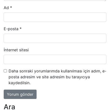
Ad
*
E-posta
*
İnternet sitesi
Daha sonraki yorumlarımda kullanılması için adım, e-
posta adresim ve site adresim bu tarayıcıya
kaydedilsin.
Ara