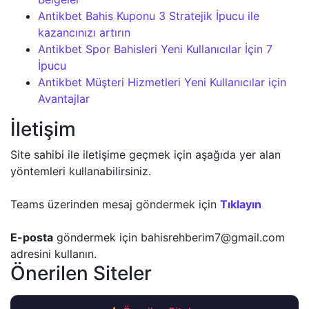
Antikbet Bahis Kuponu 3 Stratejik İpucu ile
kazancınızı artırın
Antikbet Spor Bahisleri Yeni Kullanıcılar İçin 7
İpucu
Antikbet Müşteri Hizmetleri Yeni Kullanıcılar için
Avantajlar
İletişim
Site sahibi ile iletişime geçmek için aşağıda yer alan
yöntemleri kullanabilirsiniz.
Teams üzerinden mesaj göndermek için
Tıklayın
E-posta
göndermek için
bahisrehberim7@gmail.com
adresini kullanın.
Önerilen Siteler