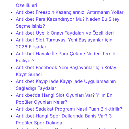
Özellikleri
Antikbet Freespin Kazançlarınızı Artırmanın Yolları
Antikbet Para Kazandırıyor Mu? Neden Bu Siteyi
Seçmelisiniz?
Antikbet Üyelik Onayı Faydaları ve Özellikleri
Antikbet Slot Turnuvası Yeni Başlayanlar için
2026 Fırsatları
Antikbet Havale İle Para Çekme Neden Tercih
Ediliyor?
Antikbet Facebook Yeni Başlayanlar İçin Kolay
Kayıt Süreci
Antikbet Kayıp İade Kayıp İade Uygulamasının
Sağladığı Faydalar
Antikbet’da Hangi Slot Oyunları Var? Yılın En
Popüler Oyunları Neler?
Antikbet Sadakat Programı Nasıl Puan Biriktirilir?
Antikbet Hangi Spor Dallarında Bahis Var? 3
Popüler Spor Dalında