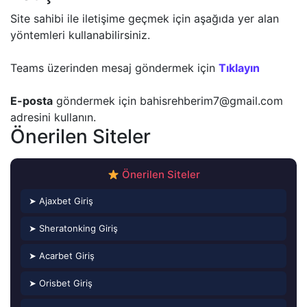
Site sahibi ile iletişime geçmek için aşağıda yer alan
yöntemleri kullanabilirsiniz.
Teams üzerinden mesaj göndermek için
Tıklayın
E-posta
göndermek için
bahisrehberim7@gmail.com
adresini kullanın.
Önerilen Siteler
Önerilen Siteler
➤ Ajaxbet Giriş
➤ Sheratonking Giriş
➤ Acarbet Giriş
➤ Orisbet Giriş