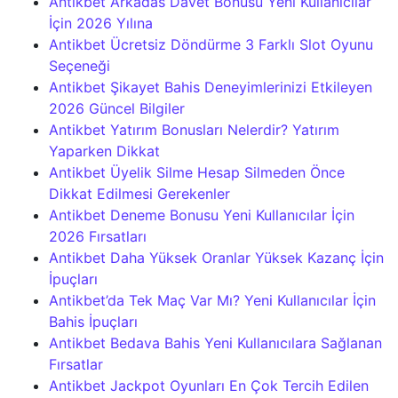
Antikbet Arkadas Davet Bonusu Yeni Kullanıcılar
İçin 2026 Yılına
Antikbet Ücretsiz Döndürme 3 Farklı Slot Oyunu
Seçeneği
Antikbet Şikayet Bahis Deneyimlerinizi Etkileyen
2026 Güncel Bilgiler
Antikbet Yatırım Bonusları Nelerdir? Yatırım
Yaparken Dikkat
Antikbet Üyelik Silme Hesap Silmeden Önce
Dikkat Edilmesi Gerekenler
Antikbet Deneme Bonusu Yeni Kullanıcılar İçin
2026 Fırsatları
Antikbet Daha Yüksek Oranlar Yüksek Kazanç İçin
İpuçları
Antikbet’da Tek Maç Var Mı? Yeni Kullanıcılar İçin
Bahis İpuçları
Antikbet Bedava Bahis Yeni Kullanıcılara Sağlanan
Fırsatlar
Antikbet Jackpot Oyunları En Çok Tercih Edilen