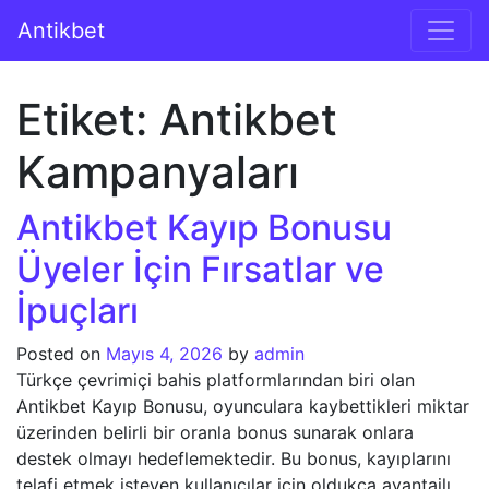
İçeriğe geç
Antikbet
Ana gezinti
Etiket:
Antikbet
Kampanyaları
Antikbet Kayıp Bonusu
Üyeler İçin Fırsatlar ve
İpuçları
Posted on
Mayıs 4, 2026
by
admin
Türkçe çevrimiçi bahis platformlarından biri olan
Antikbet Kayıp Bonusu, oyunculara kaybettikleri miktar
üzerinden belirli bir oranla bonus sunarak onlara
destek olmayı hedeflemektedir. Bu bonus, kayıplarını
telafi etmek isteyen kullanıcılar için oldukça avantajlı