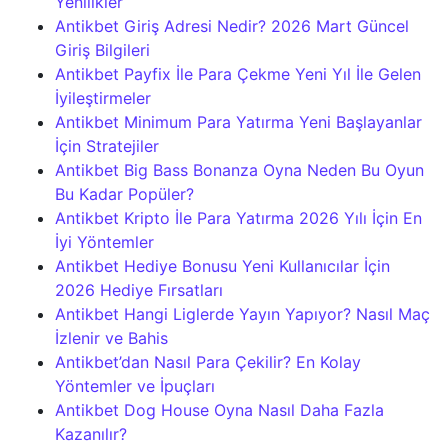
Yenilikler
Antikbet Giriş Adresi Nedir? 2026 Mart Güncel
Giriş Bilgileri
Antikbet Payfix İle Para Çekme Yeni Yıl İle Gelen
İyileştirmeler
Antikbet Minimum Para Yatırma Yeni Başlayanlar
İçin Stratejiler
Antikbet Big Bass Bonanza Oyna Neden Bu Oyun
Bu Kadar Popüler?
Antikbet Kripto İle Para Yatırma 2026 Yılı İçin En
İyi Yöntemler
Antikbet Hediye Bonusu Yeni Kullanıcılar İçin
2026 Hediye Fırsatları
Antikbet Hangi Liglerde Yayın Yapıyor? Nasıl Maç
İzlenir ve Bahis
Antikbet’dan Nasıl Para Çekilir? En Kolay
Yöntemler ve İpuçları
Antikbet Dog House Oyna Nasıl Daha Fazla
Kazanılır?