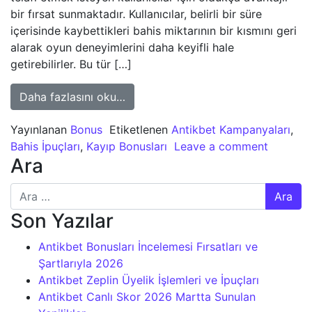
bir fırsat sunmaktadır. Kullanıcılar, belirli bir süre
içerisinde kaybettikleri bahis miktarının bir kısmını geri
alarak oyun deneyimlerini daha keyifli hale
getirebilirler. Bu tür […]
from Antikbet Kayıp Bonusu Üyeler İç
Daha fazlasını oku…
Yayınlanan
Bonus
Etiketlenen
Antikbet Kampanyaları
,
on Antik
Bahis İpuçları
,
Kayıp Bonusları
Leave a comment
Ara
Arama:
Son Yazılar
Antikbet Bonusları İncelemesi Fırsatları ve
Şartlarıyla 2026
Antikbet Zeplin Üyelik İşlemleri ve İpuçları
Antikbet Canlı Skor 2026 Martta Sunulan