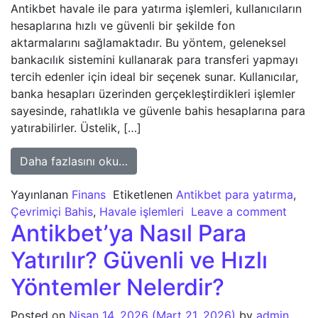
Antikbet havale ile para yatırma işlemleri, kullanıcıların
hesaplarına hızlı ve güvenli bir şekilde fon
aktarmalarını sağlamaktadır. Bu yöntem, geleneksel
bankacılık sistemini kullanarak para transferi yapmayı
tercih edenler için ideal bir seçenek sunar. Kullanıcılar,
banka hesapları üzerinden gerçekleştirdikleri işlemler
sayesinde, rahatlıkla ve güvenle bahis hesaplarına para
yatırabilirler. Üstelik, […]
from Antikbet Havale İle Para Yatırm
Daha fazlasını oku…
Yayınlanan
Finans
Etiketlenen
Antikbet para yatırma
,
on Ant
Çevrimiçi Bahis
,
Havale işlemleri
Leave a comment
Antikbet’ya Nasıl Para
Yatırılır? Güvenli ve Hızlı
Yöntemler Nelerdir?
Posted on
Nisan 14, 2026
(Mart 21, 2026)
by
admin