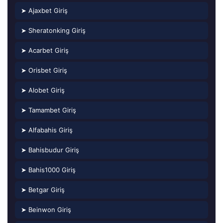
➤ Ajaxbet Giriş
➤ Sheratonking Giriş
➤ Acarbet Giriş
➤ Orisbet Giriş
➤ Alobet Giriş
➤ Tamambet Giriş
➤ Alfabahis Giriş
➤ Bahisbudur Giriş
➤ Bahis1000 Giriş
➤ Betgar Giriş
➤ Beinwon Giriş