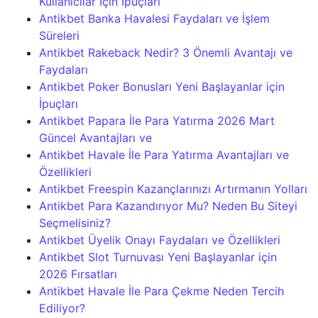
Kullanıcılar İçin İpuçları
Antikbet Banka Havalesi Faydaları ve İşlem
Süreleri
Antikbet Rakeback Nedir? 3 Önemli Avantajı ve
Faydaları
Antikbet Poker Bonusları Yeni Başlayanlar için
İpuçları
Antikbet Papara İle Para Yatırma 2026 Mart
Güncel Avantajları ve
Antikbet Havale İle Para Yatırma Avantajları ve
Özellikleri
Antikbet Freespin Kazançlarınızı Artırmanın Yolları
Antikbet Para Kazandırıyor Mu? Neden Bu Siteyi
Seçmelisiniz?
Antikbet Üyelik Onayı Faydaları ve Özellikleri
Antikbet Slot Turnuvası Yeni Başlayanlar için
2026 Fırsatları
Antikbet Havale İle Para Çekme Neden Tercih
Ediliyor?