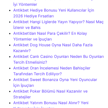
İyi Yöntemler
Antikbet Hediye Bonusu Yeni Kullanıcılar İçin
2026 Hediye Fırsatları
Antikbet Hangi Liglerde Yayın Yapıyor? Nasıl Maç
İzlenir ve Bahis
Antikbet’dan Nasıl Para Çekilir? En Kolay
Yöntemler ve İpuçları
Antikbet Dog House Oyna Nasıl Daha Fazla
Kazanılır?
Antikbet Canlı Casino Oyunları Neden Bu Oyunları
Tercih Etmelisiniz?
Antikbet Oran İncelemesi Neden Bahisçiler
Tarafından Tercih Ediliyor?
Antikbet Sweet Bonanza Oyna Yeni Oyuncular
İçin İpuçları
Antikbet Poker Bölümü Nasıl Kazanılır ve
Stratejiler
Antikbet Yatırım Bonusu Nasıl Alınır? Yeni