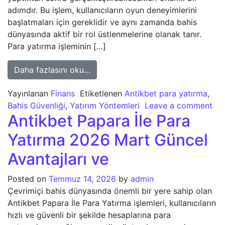
adımdır. Bu işlem, kullanıcıların oyun deneyimlerini
başlatmaları için gereklidir ve aynı zamanda bahis
dünyasında aktif bir rol üstlenmelerine olanak tanır.
Para yatırma işleminin […]
from Antikbet Minimum Para Yatırma 
Daha fazlasını oku…
Yayınlanan
Finans
Etiketlenen
Antikbet para yatırma
,
on 
Bahis Güvenliği
,
Yatırım Yöntemleri
Leave a comment
Antikbet Papara İle Para
Yatırma 2026 Mart Güncel
Avantajları ve
Posted on
Temmuz 14, 2026
by
admin
Çevrimiçi bahis dünyasında önemli bir yere sahip olan
Antikbet Papara İle Para Yatırma işlemleri, kullanıcıların
hızlı ve güvenli bir şekilde hesaplarına para