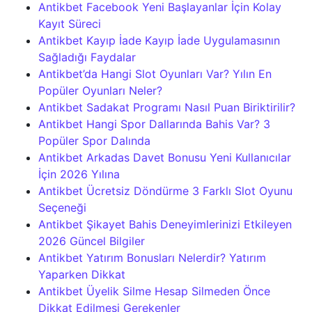
Antikbet Facebook Yeni Başlayanlar İçin Kolay
Kayıt Süreci
Antikbet Kayıp İade Kayıp İade Uygulamasının
Sağladığı Faydalar
Antikbet’da Hangi Slot Oyunları Var? Yılın En
Popüler Oyunları Neler?
Antikbet Sadakat Programı Nasıl Puan Biriktirilir?
Antikbet Hangi Spor Dallarında Bahis Var? 3
Popüler Spor Dalında
Antikbet Arkadas Davet Bonusu Yeni Kullanıcılar
İçin 2026 Yılına
Antikbet Ücretsiz Döndürme 3 Farklı Slot Oyunu
Seçeneği
Antikbet Şikayet Bahis Deneyimlerinizi Etkileyen
2026 Güncel Bilgiler
Antikbet Yatırım Bonusları Nelerdir? Yatırım
Yaparken Dikkat
Antikbet Üyelik Silme Hesap Silmeden Önce
Dikkat Edilmesi Gerekenler