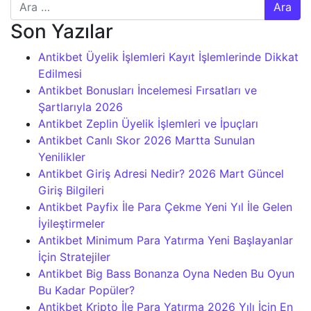
Arama:
Son Yazılar
Antikbet Üyelik İşlemleri Kayıt İşlemlerinde Dikkat
Edilmesi
Antikbet Bonusları İncelemesi Fırsatları ve
Şartlarıyla 2026
Antikbet Zeplin Üyelik İşlemleri ve İpuçları
Antikbet Canlı Skor 2026 Martta Sunulan
Yenilikler
Antikbet Giriş Adresi Nedir? 2026 Mart Güncel
Giriş Bilgileri
Antikbet Payfix İle Para Çekme Yeni Yıl İle Gelen
İyileştirmeler
Antikbet Minimum Para Yatırma Yeni Başlayanlar
İçin Stratejiler
Antikbet Big Bass Bonanza Oyna Neden Bu Oyun
Bu Kadar Popüler?
Antikbet Kripto İle Para Yatırma 2026 Yılı İçin En