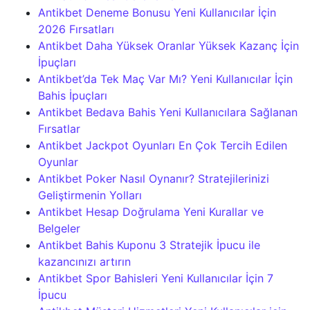
Antikbet Deneme Bonusu Yeni Kullanıcılar İçin
2026 Fırsatları
Antikbet Daha Yüksek Oranlar Yüksek Kazanç İçin
İpuçları
Antikbet’da Tek Maç Var Mı? Yeni Kullanıcılar İçin
Bahis İpuçları
Antikbet Bedava Bahis Yeni Kullanıcılara Sağlanan
Fırsatlar
Antikbet Jackpot Oyunları En Çok Tercih Edilen
Oyunlar
Antikbet Poker Nasıl Oynanır? Stratejilerinizi
Geliştirmenin Yolları
Antikbet Hesap Doğrulama Yeni Kurallar ve
Belgeler
Antikbet Bahis Kuponu 3 Stratejik İpucu ile
kazancınızı artırın
Antikbet Spor Bahisleri Yeni Kullanıcılar İçin 7
İpucu