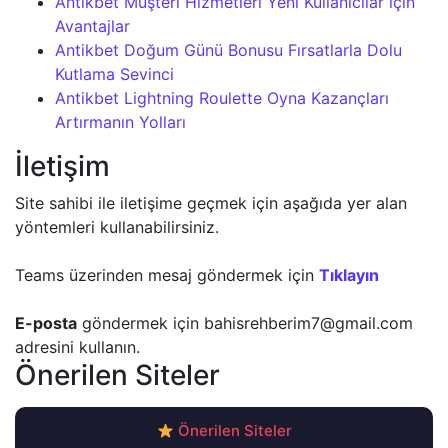
Antikbet Müşteri Hizmetleri Yeni Kullanıcılar için
Avantajlar
Antikbet Doğum Günü Bonusu Fırsatlarla Dolu
Kutlama Sevinci
Antikbet Lightning Roulette Oyna Kazançları
Artırmanın Yolları
İletişim
Site sahibi ile iletişime geçmek için aşağıda yer alan
yöntemleri kullanabilirsiniz.
Teams üzerinden mesaj göndermek için
Tıklayın
E-posta
göndermek için
bahisrehberim7@gmail.com
adresini kullanın.
Önerilen Siteler
Önerilen Siteler